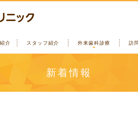
要
ス
真
報
準
虫歯・歯周病・入れ歯
虫歯・歯周病予防
子供の歯科
審美歯科
紹介
スタッフ紹介
外来歯科診療
訪
新着情報