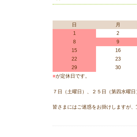
日
月
1
2
8
9
15
16
22
23
29
30
■
が定休日です。
７日（土曜日）、２５日（第四水曜日
皆さまにはご迷惑をお掛けしますが、