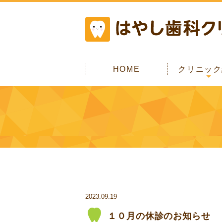
当院の概
アクセ
院内写
求人情
施設基
HOME
クリニック
2023.09.19
１０月の休診のお知らせ