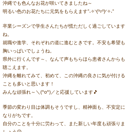
沖縄でも色んなお花が咲いてきましたね～
明るい色のお花たちに元気をもらえます°˖✧◝(⁰▿⁰)◜✧˖°
卒業シーズンで学生さんたちが慌ただしく過ごしています
ね。
就職や進学、それぞれの道に進むときです。不安も希望も
胸いっぱいでしょうね。
県外に行くんです～、なんて声もちらほら患者さんからも
聴こえます。
沖縄を離れてみて、初めて、この沖縄の良さに気が付ける
ことも多いと思います！
みんな頑張れ～＼(^o^)／と応援しています🎵
季節の変わり目は体調もそうですし、精神面も、不安定に
なりがちです。
自分のことを十分に労わって、また新しい年度も頑張りま
しょう😉